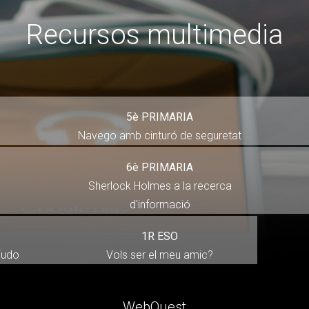
Recursos multimedia
5è PRIMARIA
Navego amb cinturó de seguretat
6è PRIMARIA
?
Sherlock Holmes a la recerca
d'informació
1R ESO
ajudo
Vols ser el meu amic?
WebQuest