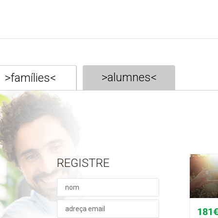
>alumnes<
>famílies<
REGISTRE