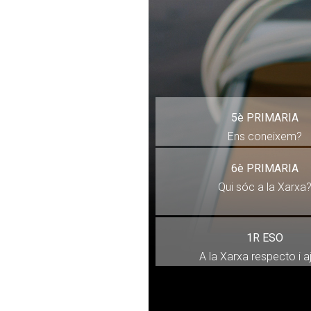
5è PRIMARIA
Ens coneixem?
6è PRIMARIA
Qui sóc a la Xarxa
1R ESO
A la Xarxa respecto i 