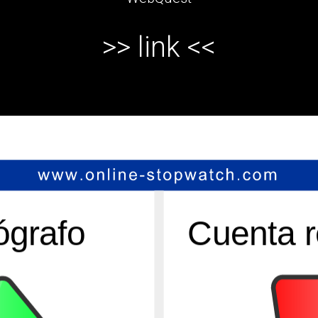
>> link <<